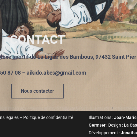
CONTACT
rtif de La Ligne des Bambous, 97432 Saint Pier
 50 87 08 – aikido.abcs@gmail.com
Nous contacter
ns légales
–
Politique de confidentialité
Illustrations :
Jean-Marie
Germser
; Design :
La Cas
Développement :
Jonath