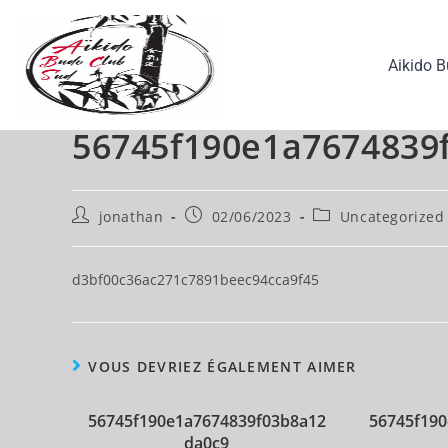
Aikido 
56745f190e1a7674839
jonathan
02/06/2023
Uncategorized
d3bf00c36ac271c7891beec94cca9f45
VOUS DEVRIEZ ÉGALEMENT AIMER
56745f190e1a7674839f03b8a12
56745f19
da0c9