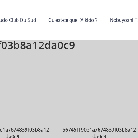
Budo Club Du Sud
Qu’est-ce que l’Aikido ?
Nobuyoshi 
f03b8a12da0c9
0e1a7674839f03b8a12
56745f190e1a7674839f03b8a12
da0c9
da0c9