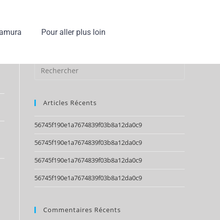
Tamura
Pour aller plus loin
Articles Récents
56745f190e1a7674839f03b8a12da0c9
56745f190e1a7674839f03b8a12da0c9
56745f190e1a7674839f03b8a12da0c9
56745f190e1a7674839f03b8a12da0c9
Commentaires Récents