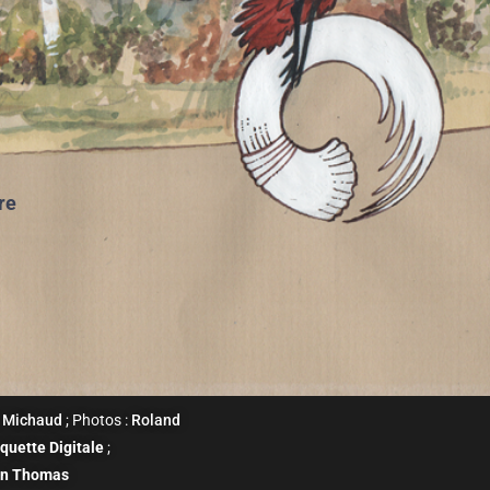
re
 Michaud
; Photos :
Roland
quette Digitale
;
an Thomas